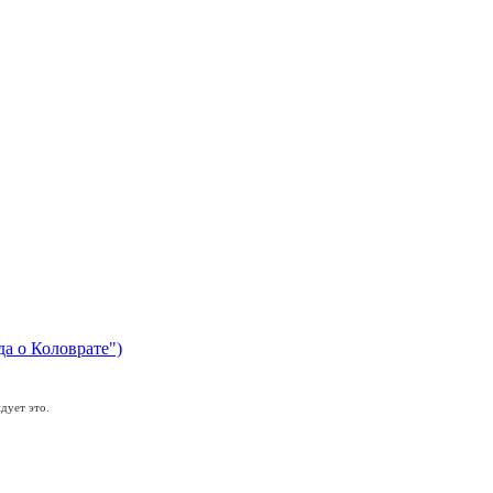
да о Коловрате")
дует это.