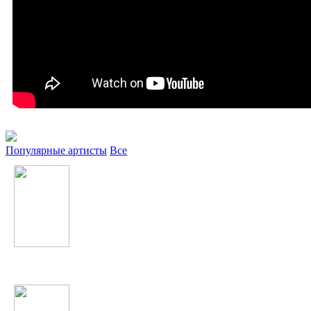
Популярные артисты
Все
Гулизори Рохат