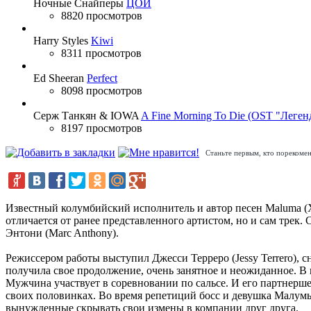
Ночные Снайперы
ЦОЙ
8820 просмотров
Harry Styles
Kiwi
8311 просмотров
Ed Sheeran
Perfect
8098 просмотров
Серж Танкян & IOWA
A Fine Morning To Die (OST "Леген
8197 просмотров
Станьте первым, кто порекомен
Известный колумбийский исполнитель и автор песен Maluma (Ху
отличается от ранее представленного артистом, но и сам трек.
Энтони (Marc Anthony).
Режиссером работы выступил Джесси Терреро (Jessy Terrero),
получила свое продолжение, очень занятное и неожиданное. В
Мужчина участвует в соревновании по сальсе. И его партнерш
своих половинках. Во время репетиций босс и девушка Малумы 
вынужденные скрывать свои измены в компании друг друга.