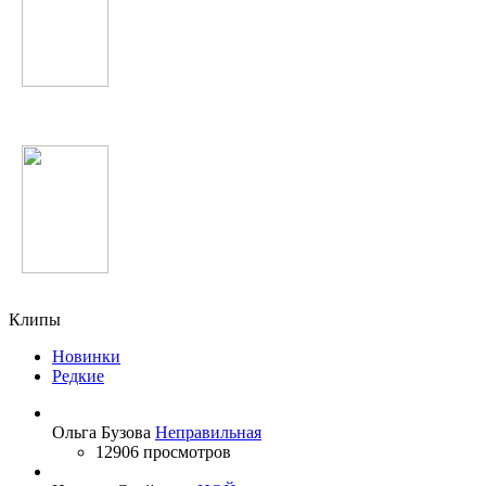
Guano Apes
Бунафша Раҷабова
Клипы
Новинки
Редкие
Ольга Бузова
Неправильная
12906 просмотров