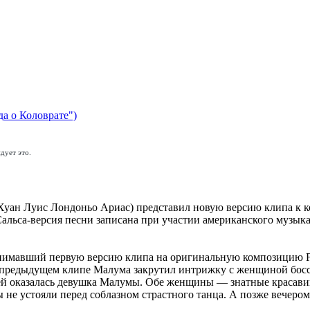
да о Коловрате")
дует это.
ан Луис Лондоньо Ариас) представил новую версию клипа к комп
 Сальса-версия песни записана при участии американского музык
 снимавший первую версию клипа на оригинальную композицию Fe
 предыдущем клипе Малума закрутил интрижку с женщиной босса.
ей оказалась девушка Малумы. Обе женщины — знатные красавицы
не устояли перед соблазном страстного танца. А позже вечером,