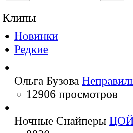
Iggy Azalea
Катя Лель
Клипы
Новинки
Редкие
Ольга Бузова
Неправил
12906 просмотров
Ночные Снайперы
ЦО