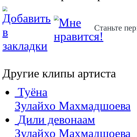
Станьте пер
Другие клипы артиста
Туёна
Зулайхо Махмадшоева
Дили девонаам
Зулайхо Махмадшоева