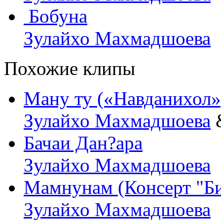
Бобуна
Зулайхо Махмадшоева
Похожие клипы
Ману ту («Навданихол»
Зулайхо Махмадшоева
Бачаи Дан?ара
Зулайхо Махмадшоева
Мамнунам (Консерт "Би
Зулайхо Махмадшоева