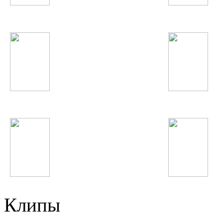
Элина Чага
Rammstein
Maroon 5
Alicia Keys
Икбол
Иракли
Клипы