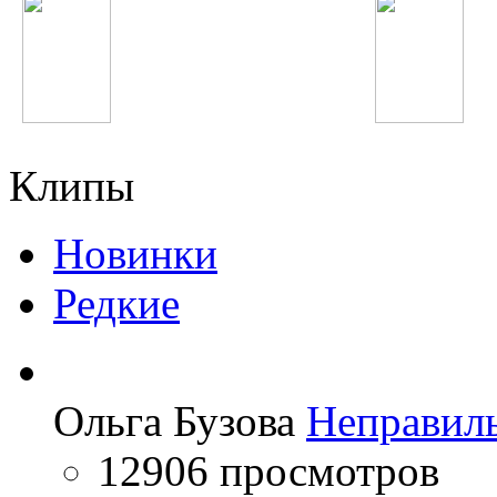
Ellie Goulding
Фариштаи Фурайдо
Клипы
Новинки
Редкие
Ольга Бузова
Неправил
12906 просмотров