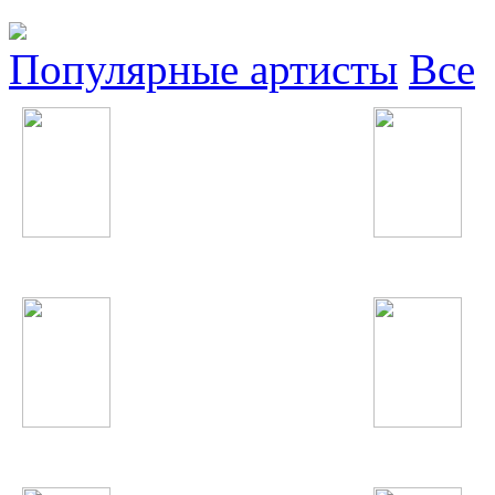
Популярные артисты
Все
Stromae
гр. Вазир
Morandi
Сати Казанова