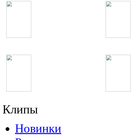
Иракли
Shahzoda
Gokhan Tepe
Катя Лель
Клипы
Новинки