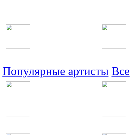
Таджикские
Русские
Узбекские
Восточные
Популярные артисты
Все
Bad Balance
Iggy Azalea