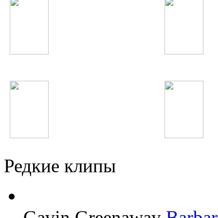
Robin Thicke
Звери
Steve Angello
Фарзонаи Хуршед
Редкие клипы
Gavin Greenaway
Barbar