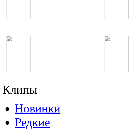
Tinashe
Katy Perry
Дискотека Авария
Юлдуз Усманова
Клипы
Новинки
Редкие