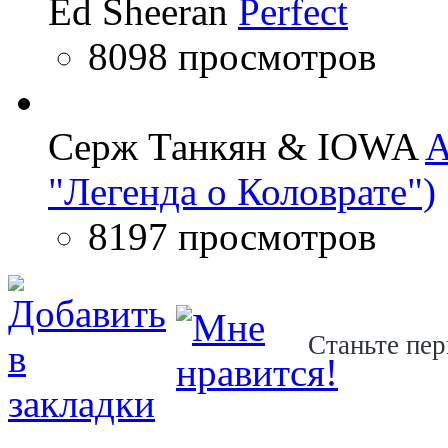
Ed Sheeran
Perfect
8098 просмотров
Серж Танкян & IOWA
A
"Легенда о Коловрате")
8197 просмотров
Станьте пер