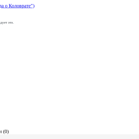
да о Коловрате")
дует это.
 (0)