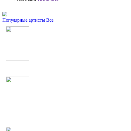
Популярные артисты
Все
Tiesto
Will.i.am