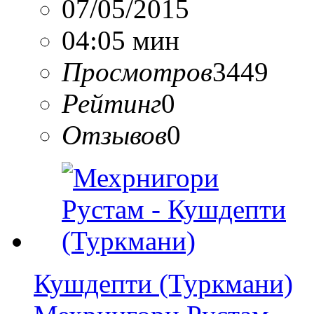
07/05/2015
04:05 мин
Просмотров
3449
Рейтинг
0
Отзывов
0
Кушдепти (Туркмани)