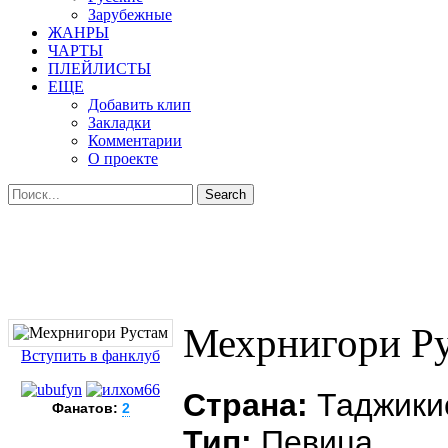
Зарубежные
ЖАНРЫ
ЧАРТЫ
ПЛЕЙЛИСТЫ
ЕЩЕ
Добавить клип
Закладки
Комментарии
О проекте
Мехрнигори Р
Вступить в фанклуб
Страна:
Таджики
Фанатов:
2
Тип:
Певица