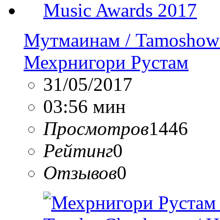
Мутмаинам / Tamoshow 
Мехрнигори Рустам
31/05/2017
03:56 мин
Просмотров
1446
Рейтинг
0
Отзывов
0