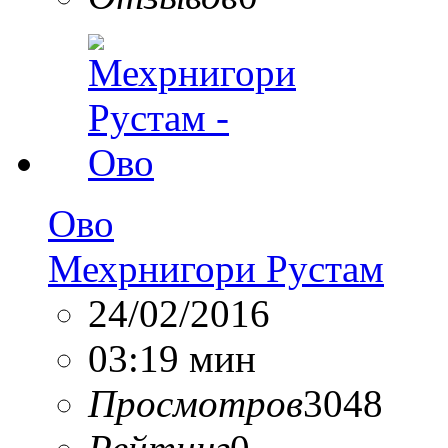
Ово
Мехрнигори Рустам
24/02/2016
03:19 мин
Просмотров
3048