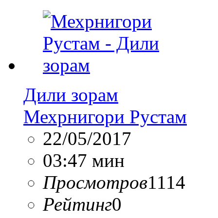
Дили зорам
Мехрнигори Рустам
22/05/2017
03:47 мин
Просмотров
1114
Рейтинг
0