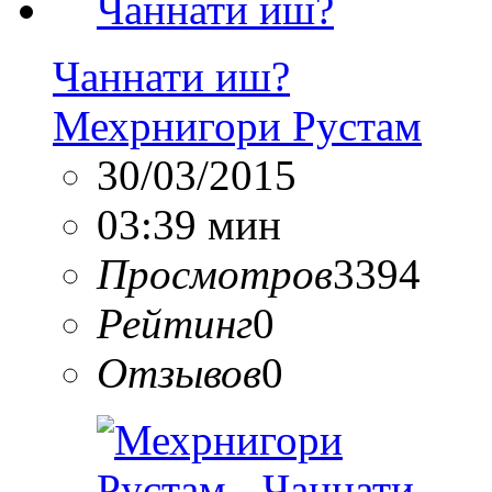
Чаннати иш?
Мехрнигори Рустам
30/03/2015
03:39 мин
Просмотров
3394
Рейтинг
0
Отзывов
0