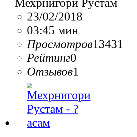
Мехрнигори Рустам
23/02/2018
03:45 мин
Просмотров
13431
Рейтинг
0
Отзывов
1