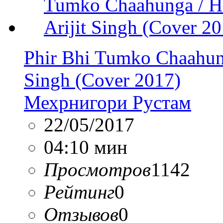
Phir Bhi Tumko Chaahunga
Singh (Cover 2017)
Мехрнигори Рустам
22/05/2017
04:10 мин
Просмотров
1142
Рейтинг
0
Отзывов
0