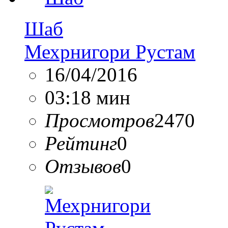
Шаб
Мехрнигори Рустам
16/04/2016
03:18 мин
Просмотров
2470
Рейтинг
0
Отзывов
0