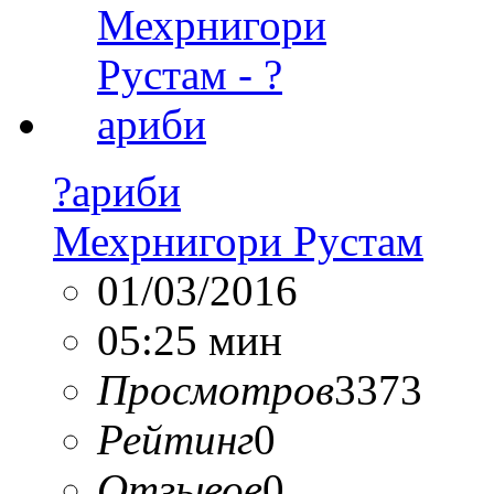
?ариби
Мехрнигори Рустам
01/03/2016
05:25 мин
Просмотров
3373
Рейтинг
0
Отзывов
0