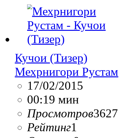
Кучои (Тизер)
Мехрнигори Рустам
17/02/2015
00:19 мин
Просмотров
3627
Рейтинг
1