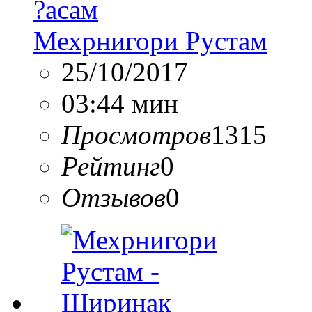
?асам
Мехрнигори Рустам
25/10/2017
03:44 мин
Просмотров
1315
Рейтинг
0
Отзывов
0