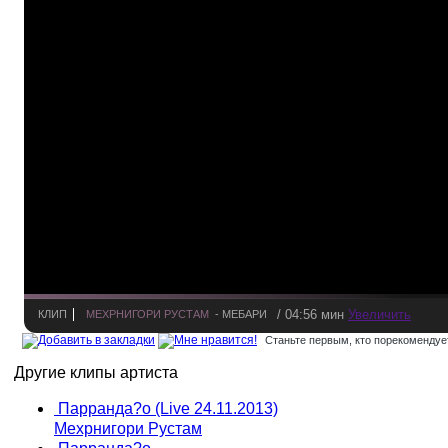
/ 04:56 мин
Увеличить
КЛИП
МЕХРНИГОРИ РУСТАМ
- МЕБАРИ
Станьте первым, кто порекомендует
Другие клипы артиста
Парранда?о (Live 24.11.2013)
Мехрнигори Рустам