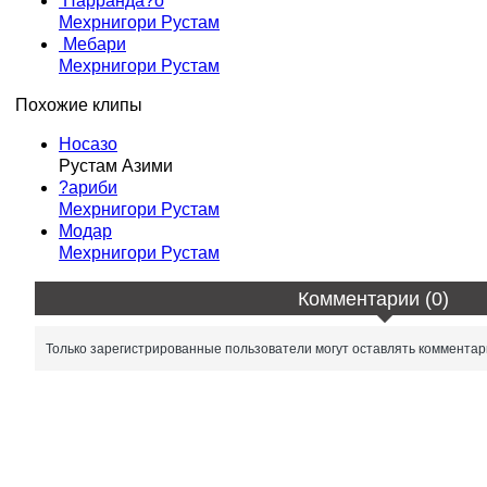
Парранда?о
Мехрнигори Рустам
Мебари
Мехрнигори Рустам
Похожие клипы
Носазо
Рустам Азими
?ариби
Мехрнигори Рустам
Модар
Мехрнигори Рустам
Комментарии (0)
Только зарегистрированные пользователи могут оставлять комментар