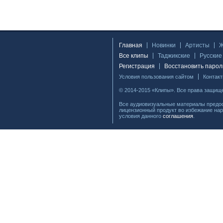
Главная
Новинки
Артисты
Все клипы
Таджикские
Русские
Регистрация
Восстановить парол
Условия пользования сайтом
Контак
© 2014-2015 «Клипы». Все права защищ
Все аудиовизуальные материалы предос
лицензионный продукт во избежание нар
условия данного
соглашения
.