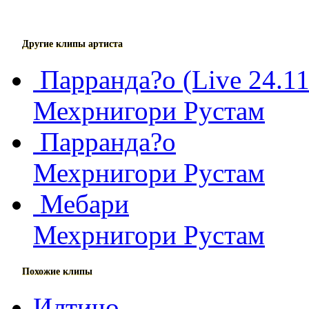
Другие клипы артиста
Парранда?о (Live 24.11
Мехрнигори Рустам
Парранда?о
Мехрнигори Рустам
Мебари
Мехрнигори Рустам
Похожие клипы
Илтичо