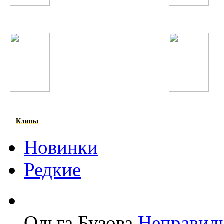
Scooter
Токио
Бьянка
Бунафша Раҷабова
Клипы
Новинки
Редкие
Ольга Бузова
Неправил