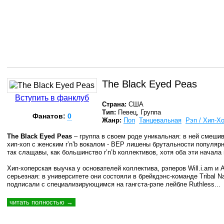
The Black Eyed Peas
Вступить в фанклуб
Страна:
США
Тип:
Певец, Группа
Фанатов:
0
Жанр:
Поп
Танцевальная
Рэп / Хип-Х
The Black Eyed Peas
– группа в своем роде уникальная: в ней смеш
хип-хоп с женским r’n’b вокалом - BEP лишены брутальности популярн
так слащавы, как большинство r’n’b коллективов, хотя оба эти начала
Хип-хоперская выучка у основателей коллектива, рэперов Will.i.am и A
серьезная: в университете они состояли в брейкдэнс-команде Tribal Na
подписали с специализирующимся на гангста-рэпе лейбле Ruthless...
читать полностью →