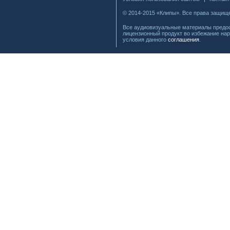
© 2014-2015 «Клипы». Все права защищ
Все аудиовизуальные материалы предос
лицензионный продукт во избежание нар
условия данного
соглашения
.