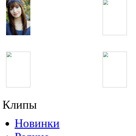
Demi Lovato
Lady GaGa
гр. Вазир
Rihanna
Клипы
Новинки