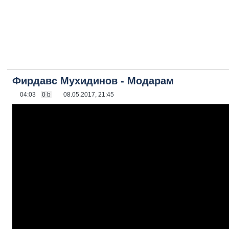
Фирдавс Мухидинов - Модарам
04:03
0 b
08.05.2017, 21:45