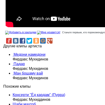
Станьте первым, кто порекомендует
Другие клипы артиста
Медони намедони
Фирдавс Мухидинов
Падар
Фирдавс Мухидинов
Ман бошаму вай
Фирдавс Мухидинов
Похожие клипы
Консерти "Ёд кардам" (Пурра)
Фирдавс Мухиддинов
Шаби махтоб