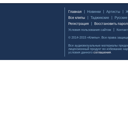
Главная
Новинки
Артисты
Все клипы
Таджикские
Русские
Регистрация
Восстановить парол
Условия пользования сайтом
Контак
© 2014-2015 «Клипы». Все права защищ
Все аудиовизуальные материалы предос
лицензионный продукт во избежание нар
условия данного
соглашения
.