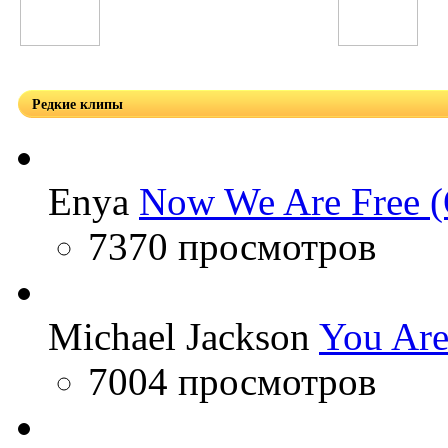
А'Студио
Afrojack
Редкие клипы
Enya
Now We Are Free (
7370 просмотров
Michael Jackson
You Are
7004 просмотров