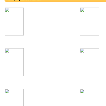
Miley Cyrus
Avicii
Анисаи Азиз
DJ Smash