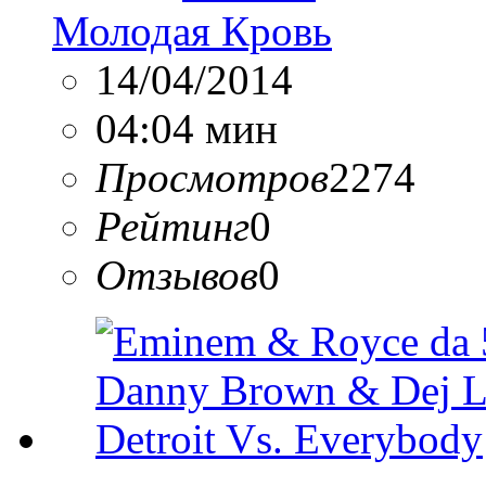
Молодая Кровь
14/04/2014
04:04 мин
Просмотров
2274
Рейтинг
0
Отзывов
0