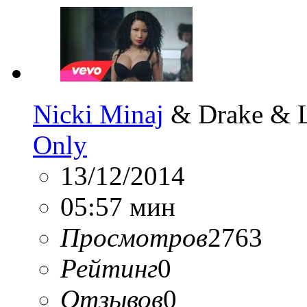
Nicki Minaj
& Drake & 
Only
13/12/2014
05:57 мин
Просмотров
2763
Рейтинг
0
Отзывов
0