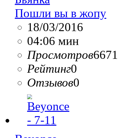
Пошли вы в жопу
18/03/2016
04:06 мин
Просмотров
6671
Рейтинг
0
Отзывов
0