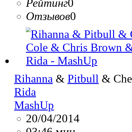
Рейтинг
0
Отзывов
0
Rihanna
&
Pitbull
& Che
Rida
MashUp
20/04/2014
03:46 мин