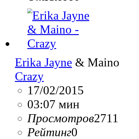
Erika Jayne
& Maino
Crazy
17/02/2015
03:07 мин
Просмотров
2711
Рейтинг
0