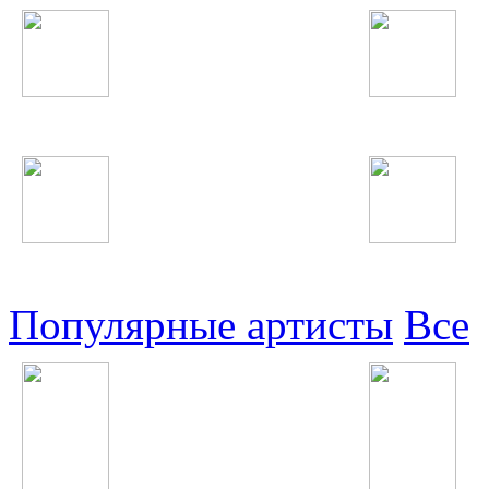
Таджикские
Русские
Узбекские
Восточные
Популярные артисты
Все