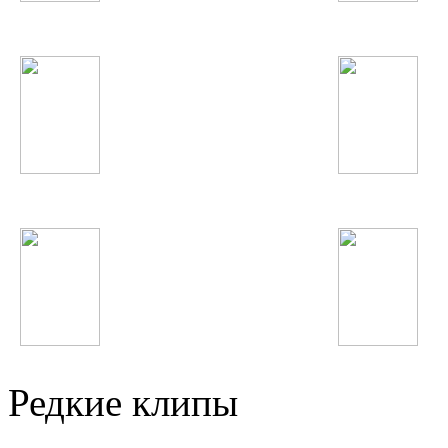
Justin Timberlake
Суруш Холов
Selena Gomez
Бахром Гафури
Валичон Азизов
Нигина Амонкулов
Редкие клипы