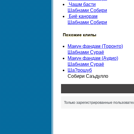
Чашм басти
Шабнами Собири
Биё канорам
Шабнами Собири
Похожие клипы
Макун фандам (Торонто)
Шабнами Сураё
Макун фандам (Аудио)
Шабнами Сураё
Ша?рошуб
Собири Саъдулло
Только зарегистрированные пользовател