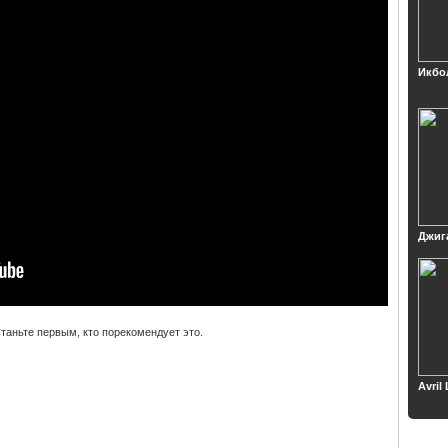
Икбо
Джиг
таньте первым, кто порекомендует это.
Avril