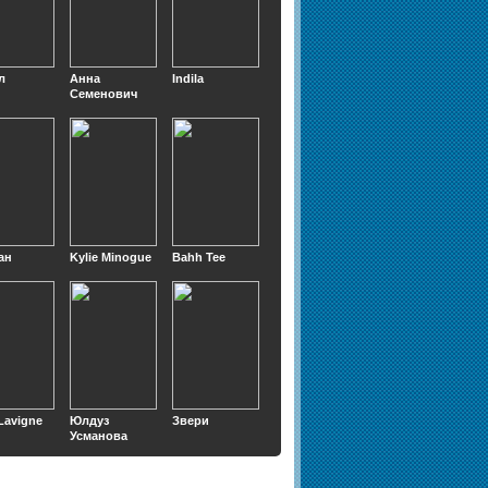
л
Анна
Indila
Семенович
ан
Kylie Minogue
Bahh Tee
 Lavigne
Юлдуз
Звери
Усманова