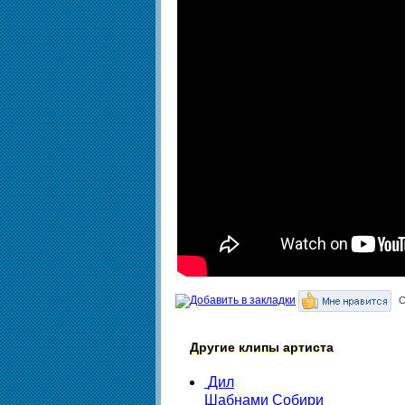
С
Другие клипы артиста
Дил
Шабнами Собири