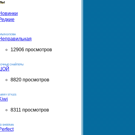
пы
Новинки
Редкие
ЛЬГА БУЗОВА
Неправильная
12906 просмотров
НОЧНЫЕ СНАЙПЕРЫ
ЦОЙ
8820 просмотров
ARRY STYLES
Kiwi
8311 просмотров
ED SHEERAN
Perfect