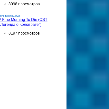
8098 просмотров
ЕРЖ ТАНКЯН & IOWA
A Fine Morning To Die (OST
"Легенда о Коловрате")
8197 просмотров