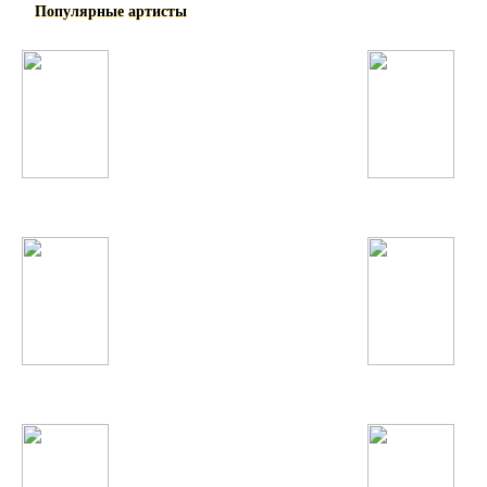
Популярные артисты
Сати Казанова
Will.i.am
Samantha Jade
Банд'Эрос