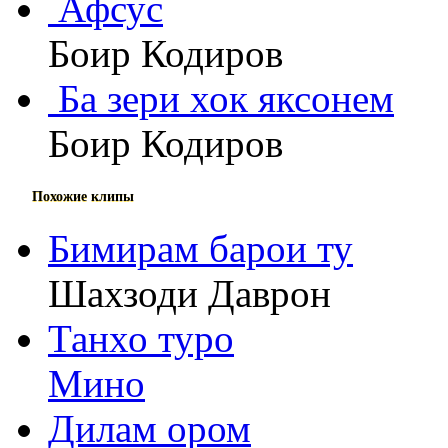
Афсус
Боир Кодиров
Ба зери хок яксонем
Боир Кодиров
Похожие клипы
Бимирам барои ту
Шахзоди Даврон
Танхо туро
Мино
Дилам ором