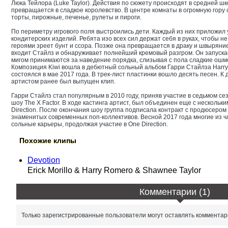
Люка Тейлора (Luke Taylor). Действия по сюжету происходят в средней ш
превращается в сладкое королевство. В центре комнаты в огромную гору
торты, пирожные, печенье, рулеты и пироги.
По периметру игрового поля выстроились дети. Каждый из них приложил
кондитерских изделий. Ребята изо всех сил держат себя в руках, чтобы н
героями зреет бунт и ссора. Позже она превращается в драку и швыряние
входит Стайлз и обнаруживает полнейший кремовый разгром. Он запускае
мигом принимаются за наведение порядка, слизывая с пола сладкие ошм
Композиция Kiwi вошла в дебютный сольный альбом Гарри Стайлза Harry 
состоялся в мае 2017 года. В трек-лист пластинки вошло десять песен. К
артистом ранее был выпущен клип.
Гарри Стайлз стал популярным в 2010 году, приняв участие в седьмом се
шоу The X Factor. В ходе кастинга артист, был объединен еще с нескольк
Direction. После окончания шоу группа подписала контракт с продюсером
знаменитых современных поп-коллективов. Весной 2017 года многие из ч
сольные карьеры, продолжая участие в One Direction.
Похожие клипы
Devotion
Erick Morillo & Harry Romero & Shawnee Taylor
Комментарии (1)
Только зарегистрированные пользователи могут оставлять комментар