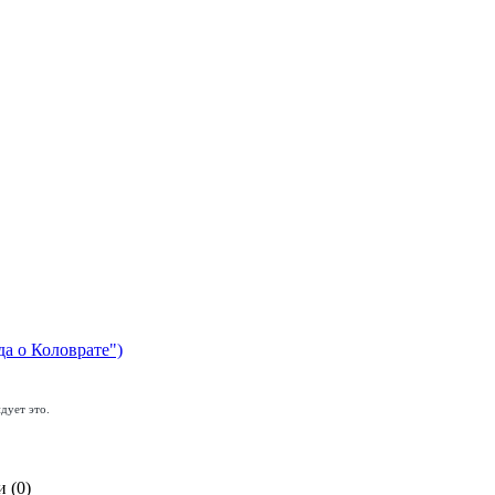
да о Коловрате")
дует это.
 (0)