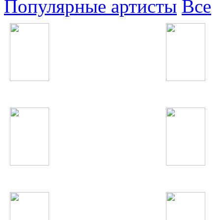
Популярные артисты
Все
Jennifer Lopez
Justin Bieber
Марсель
Олим Вохидов