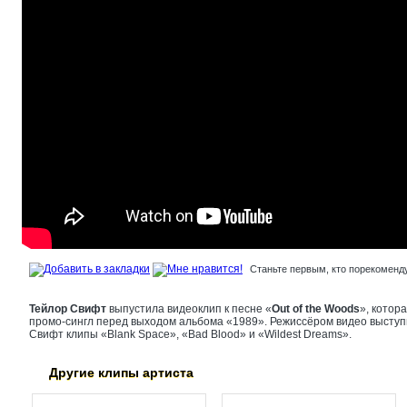
Станьте первым, кто порекоменду
Тейлор Свифт
выпустила видеоклип к песне «
Out of the Woods
», котор
промо-сингл перед выходом альбома «1989». Режиссёром видео высту
Свифт клипы «Blank Space», «Bad Blood» и «Wildest Dreams».
Другие клипы артиста