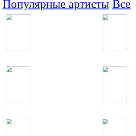
Популярные артисты
Все
Нервы
Валерия
Jennifer Lopez
А'Студио