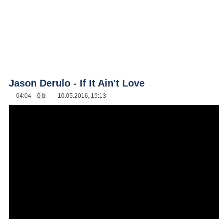
Jason Derulo - If It Ain't Love
04:04
0 b
10.05.2016, 19:13