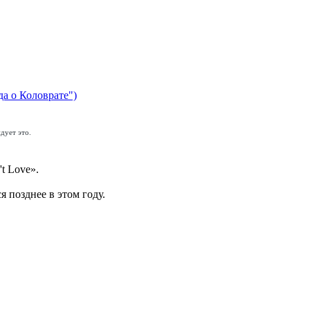
да о Коловрате")
дует это.
t Love».
я позднее в этом году.