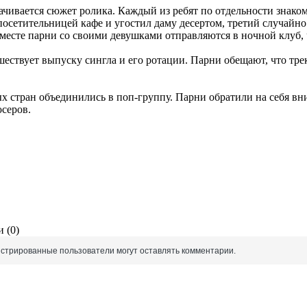
ачивается сюжет ролика. Каждый из ребят по отдельности знак
сетительницей кафе и угостил даму десертом, третий случайно у
месте парни со своими девушками отправляются в ночной клуб, 
ествует выпуску сингла и его ротации. Парни обещают, что трек
.
азных стран объединились в поп-группу. Парни обратили на себя
юсеров.
 (0)
истрированные пользователи могут оставлять комментарии.