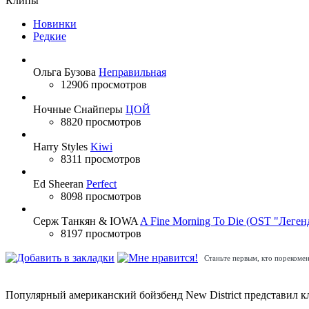
Клипы
Новинки
Редкие
Ольга Бузова
Неправильная
12906 просмотров
Ночные Снайперы
ЦОЙ
8820 просмотров
Harry Styles
Kiwi
8311 просмотров
Ed Sheeran
Perfect
8098 просмотров
Серж Танкян & IOWA
A Fine Morning To Die (OST "Леген
8197 просмотров
Станьте первым, кто порекомен
Популярный американский бойзбенд New District представил кл