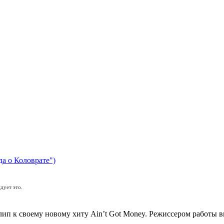
да о Коловрате")
дует это.
ип к своему новому хиту Ain’t Got Money. Режиссером работы в