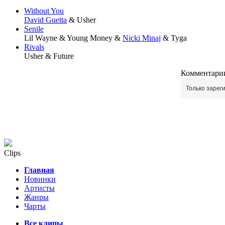
Without You
David Guetta
& Usher
Senile
Lil Wayne & Young Money &
Nicki Minaj
& Tyga
Rivals
Usher & Future
Комментарии
Только зарег
Clips
Главная
Новинки
Артисты
Жанры
Чарты
Все клипы