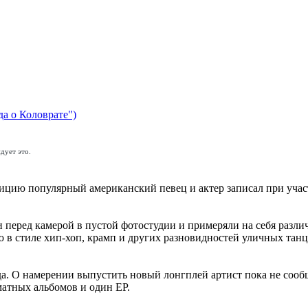
да о Коловрате")
дует это.
зицию популярный американский певец и актер записал при учас
и перед камерой в пустой фотостудии и примеряли на себя разл
ю в стиле хип-хоп, крамп и других разновидностей уличных та
ода. О намерении выпустить новый лонгплей артист пока не соо
матных альбомов и один EP.