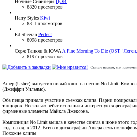
Ночные Снайперы
ЦОЙ
8820 просмотров
Harry Styles
Kiwi
8311 просмотров
Ed Sheeran
Perfect
8098 просмотров
Серж Танкян & IOWA
A Fine Morning To Die (OST "Леген
8197 просмотров
Станьте первым, кто порекомен
Ашер (Usher) выпустил новый клип на песню No Limit. Компо
(Джеффри Уильямс).
Оба певца приняли участие в съемках клипа. Парни позировал
танцоров. Несколько ребят исполнили интересную хореографи
фирменные элементы Майкла Джексона.
Композиция No Limit вышла в качестве сингла в июне этого г
года назад, в 2012. Всего в дискографии Ашера семь полнофор
Похожие клипы