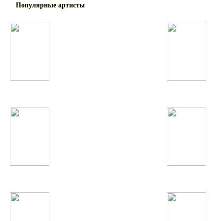
Популярные артисты
Гулизори Рохат
Taylor Swift
Ellie Goulding
Дима Билан