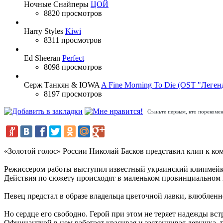
Ночные Снайперы
ЦОЙ
8820 просмотров
Harry Styles
Kiwi
8311 просмотров
Ed Sheeran
Perfect
8098 просмотров
Серж Танкян & IOWA
A Fine Morning To Die (OST "Леген
8197 просмотров
Станьте первым, кто порекомен
«Золотой голос» России Николай Басков представил клип к ко
Режиссером работы выступил известный украинский клипмейке
Действия по сюжету происходят в маленьком провинциальном г
Певец предстал в образе владельца цветочной лавки, влюбленн
Но сердце его свободно. Герой при этом не теряет надежды вс
Официанткой в нем работает красивая и застенчивая девушка,