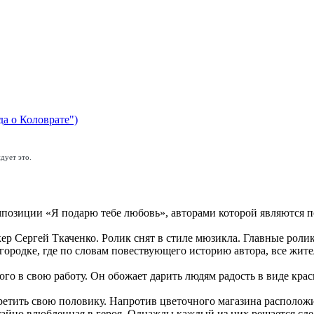
да о Коловрате")
дует это.
мпозиции «Я подарю тебе любовь», авторами которой являются 
р Сергей Ткаченко. Ролик снят в стиле мюзикла. Главные роли
ородке, где по словам повествующего историю автора, все жите
ого в свою работу. Он обожает дарить людям радость в виде кр
третить свою половику. Напротив цветочного магазина располож
 тайно влюбленная в героя. Однажды каждый из них решается сд