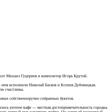
поэт Михаил Гуцериев и композитор Игорь Крутой.
к нем исполнили Николай Басков и Ксения Дубовицкая.
ли счастливы.
асивых собственноручно собранных букетов.
илось уютное кафе — местная достопримечательность городка.
елать первый шаг навстречу любви. Он дарит ей роскошный