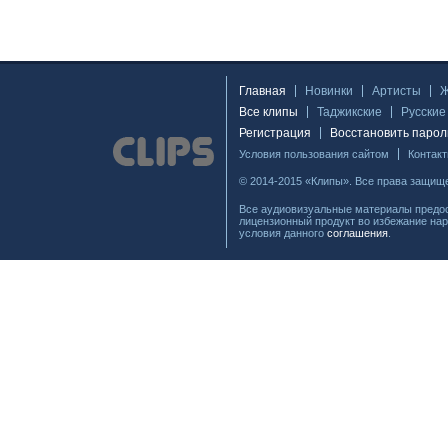
Главная
Новинки
Артисты
Все клипы
Таджикские
Русские
Регистрация
Восстановить парол
Условия пользования сайтом
Контак
© 2014-2015 «Клипы». Все права защищ
Все аудиовизуальные материалы предос
лицензионный продукт во избежание нар
условия данного
соглашения
.