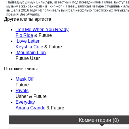
Найвадиус Димун Вильбурн, известный под псевдонимом Future, выступает
музыку в жанрах «рэп» и «хип-хоп». Певец записал четыре студийных ал
вышел в 2016 году. Исполнитель выиграл несколько престижных музыкаль
премия Best Awards.
Другие клипы артиста
Tell Me When You Ready
Flo Rida
& Future
Love Letter
Keyshia Cole
& Future
Mountain Lion
Future User
Похожие клипы
Mask Off
Future
Rivals
Usher & Future
Everyday
Ariana Grande
& Future
Комментарии (0)