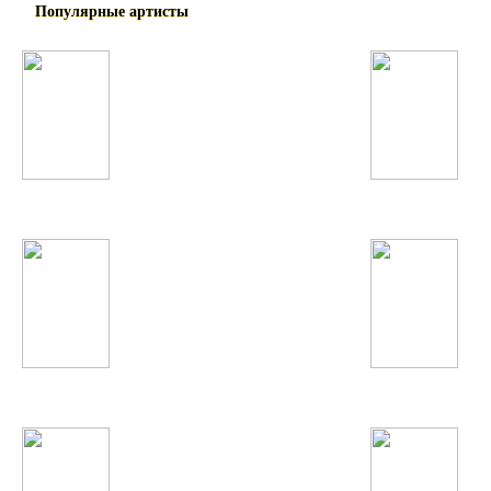
Популярные артисты
Фируза Хафизова
Виктория Дайнеко
Justin Bieber
Britney Spears