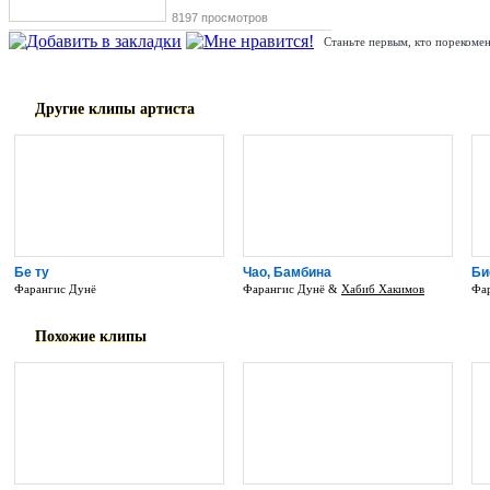
8197 просмотров
Станьте первым, кто порекомен
Другие клипы артиста
Бе ту
Чао, Бамбина
Би
Фарангис Дунё
Фарангис Дунё &
Хабиб Хакимов
Фа
Похожие клипы