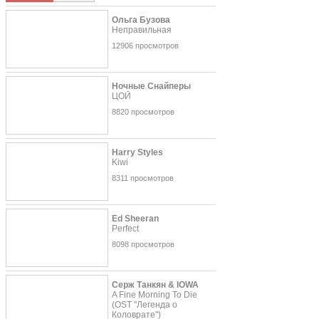
Ольга Бузова
Неправильная
12906 просмотров
Ночные Снайперы
ЦОЙ
8820 просмотров
Harry Styles
Kiwi
8311 просмотров
Ed Sheeran
Perfect
8098 просмотров
Серж Танкян & IOWA
A Fine Morning To Die
(OST "Легенда о
Коловрате")