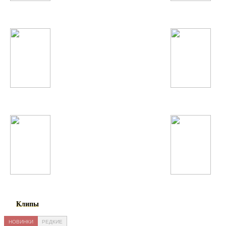
Gorillaz
Taylor Swift
Justin Timberlake
Scooter
Дамирбек Олимов
Согдиана
Клипы
НОВИНКИ
РЕДКИЕ