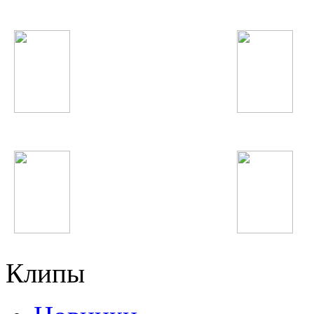
David Guetta
T.I.
Доминик Джокер
5sta Family
Влад Соколовский
Парвиз Назаров
Клипы