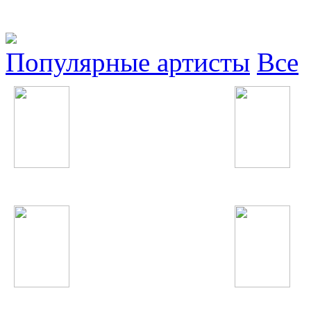
Популярные артисты
Все
Samantha Jade
гр. Вазир
Макс Барских
Keyshia Cole