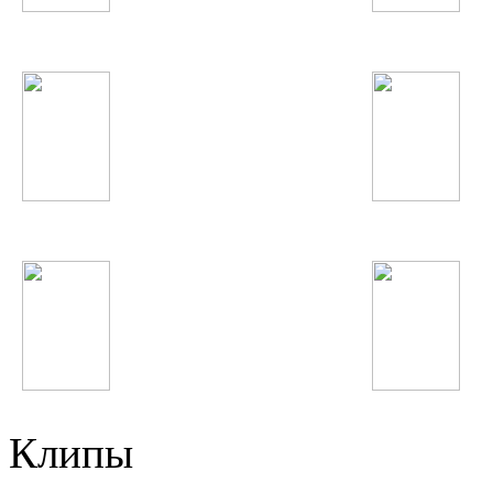
Дима Билан
Анисаи Азиз
Sia
Demi Lovato
DJ Smash
Виктор Цой
Клипы