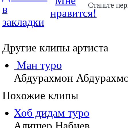
Станьте пер
Другие клипы артиста
Ман туро
Абдурахмон Абдурахм
Похожие клипы
Хоб дидам туро
Алишер Набиев