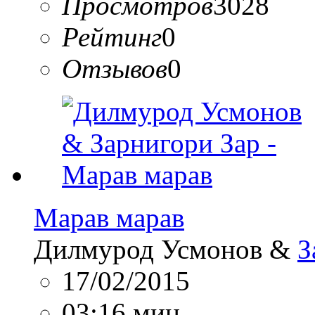
Просмотров
3028
Рейтинг
0
Отзывов
0
Марав марав
Дилмурод Усмонов &
З
17/02/2015
03:16 мин