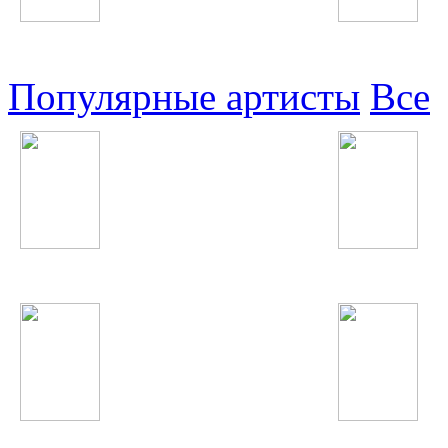
Узбекские
Восточные
Популярные артисты
Все
Жанна Фриске
Джонибек Муродов
Анвар Ахмедов
Фариштаи Фурайдо