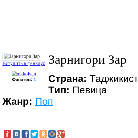
Зарнигори Зар
Вступить в фанклуб
Страна:
Таджикис
Фанатов:
1
Тип:
Певица
Жанр:
Поп