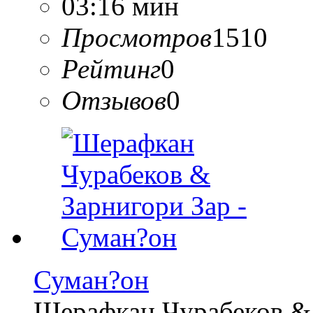
03:16 мин
Просмотров
1510
Рейтинг
0
Отзывов
0
Суман?он
Шерафкан Чурабеков 