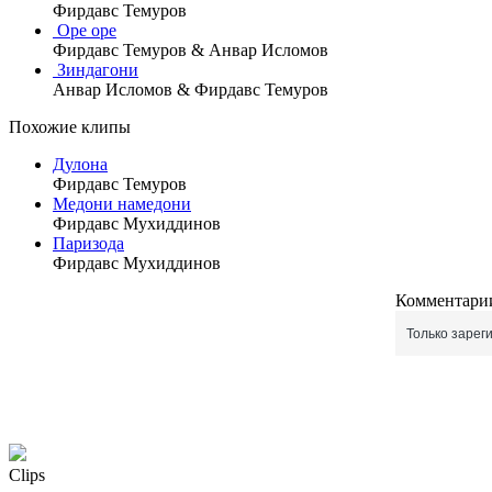
Фирдавс Темуров
Оре оре
Фирдавс Темуров & Анвар Исломов
Зиндагони
Анвар Исломов & Фирдавс Темуров
Похожие клипы
Дулона
Фирдавс Темуров
Медони намедони
Фирдавс Мухиддинов
Паризода
Фирдавс Мухиддинов
Комментарии
Только зарег
Clips