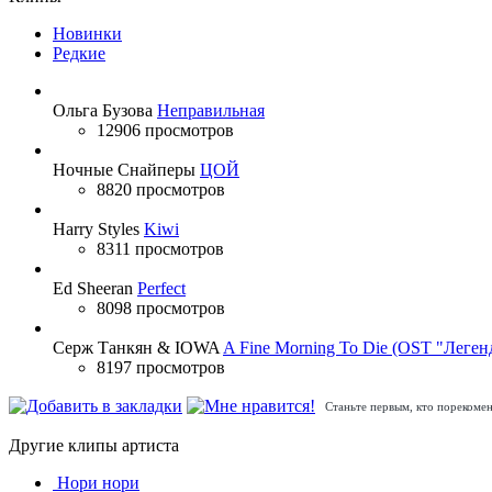
Новинки
Редкие
Ольга Бузова
Неправильная
12906 просмотров
Ночные Снайперы
ЦОЙ
8820 просмотров
Harry Styles
Kiwi
8311 просмотров
Ed Sheeran
Perfect
8098 просмотров
Серж Танкян & IOWA
A Fine Morning To Die (OST "Леген
8197 просмотров
Станьте первым, кто порекомен
Другие клипы артиста
Нори нори