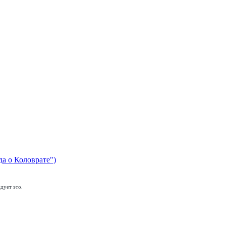
да о Коловрате")
дует это.