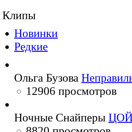
Rammstein
Шухрати Расул
Клипы
Новинки
Редкие
Ольга Бузова
Неправил
12906 просмотров
Ночные Снайперы
ЦО
8820 просмотров