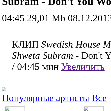
Subram - Don't You W
04:45
29,01 Mb
08.12.2013
КЛИП
Swedish House M
Shweta Subram
- Don't 
/ 04:45 мин
Увеличить
Популярные артисты
Все