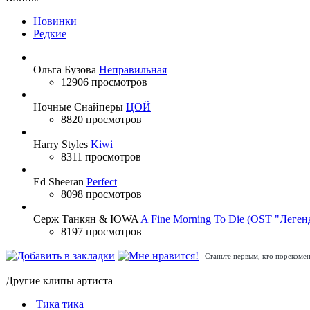
Новинки
Редкие
Ольга Бузова
Неправильная
12906 просмотров
Ночные Снайперы
ЦОЙ
8820 просмотров
Harry Styles
Kiwi
8311 просмотров
Ed Sheeran
Perfect
8098 просмотров
Серж Танкян & IOWA
A Fine Morning To Die (OST "Леген
8197 просмотров
Станьте первым, кто порекомен
Другие клипы артиста
Тика тика