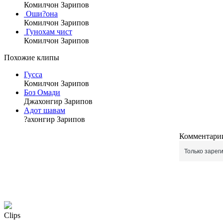
Комилчон Зарипов
Оши?она
Комилчон Зарипов
Гунохам чист
Комилчон Зарипов
Похожие клипы
Гусса
Комилчон Зарипов
Боз Омади
Джахонгир Зарипов
Адот шавам
?ахонгир Зарипов
Комментарии
Только зарег
Clips