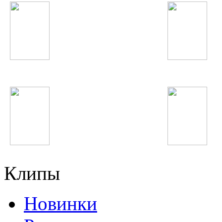
Марсель
Afrojack
Taylor Swift
Анастасия Волочко
Клипы
Новинки