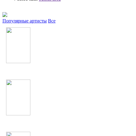
Популярные артисты
Все
Lana Del Rey
Жанна Фриске