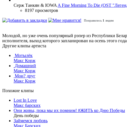
Серж Танкян & IOWA
A Fine Morning To Die (OST "Леген
8197 просмотров
Понравилось
1
людям
Молодой, но уже очень популярный рэпер из Республики Бела
исполнителя, выход которого запланирован на осень этого года
Другие клипы артиста
Мотылёк
Макс Корж
Домашний
Макс Корж
Мои? друг
Макс Корж
Похожие клипы
Lost In Love
Макс барских
Они живы, пока мы их помним! #ЖИТЬ ко Дню Победы
День победы
Займемся любовь
Макс Барских