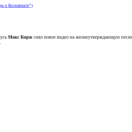
да о Коловрате")
русь
Макс Корж
снял новое видео на жизнеутверждающую песн
.