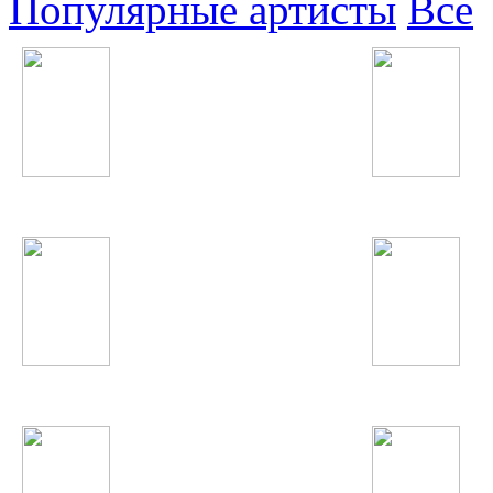
Популярные артисты
Все
Shahzoda
Икбол
Джурабек Муродов
Steve Angello