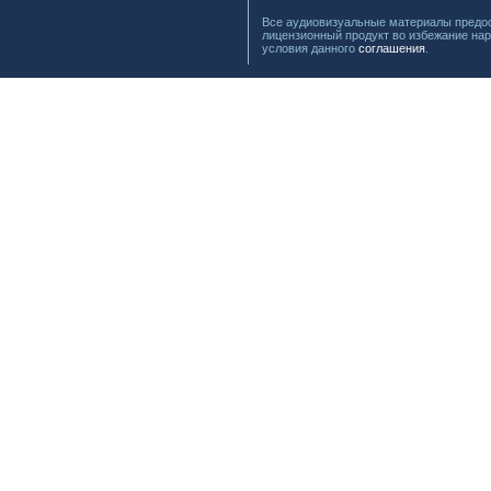
Все аудиовизуальные материалы предос
лицензионный продукт во избежание нар
условия данного
соглашения
.