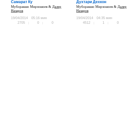
Самарат Ку
Духтари Дехкон
Муборакшо Мирзошоев &
Далер
Муборакшо Мирзошоев &
Далер
Назаров
Назаров
19/04/2014
05:16 мин
19/04/2014
04:35 мин
2705
0
0
4512
1
0