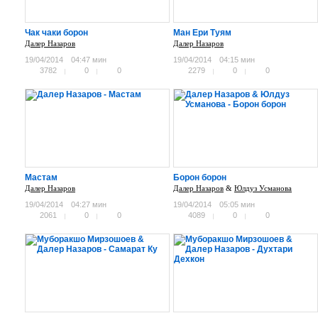
Чак чаки борон
Ман Ери Туям
Далер Назаров
Далер Назаров
19/04/2014
04:47 мин
19/04/2014
04:15 мин
3782
0
0
2279
0
0
Мастам
Борон борон
Далер Назаров
Далер Назаров
&
Юлдуз Усманова
19/04/2014
04:27 мин
19/04/2014
05:05 мин
2061
0
0
4089
0
0