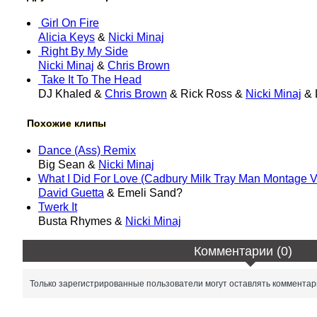
Girl On Fire
Alicia Keys
&
Nicki Minaj
Right By My Side
Nicki Minaj
&
Chris Brown
Take It To The Head
DJ Khaled &
Chris Brown
& Rick Ross &
Nicki Minaj
& 
Похожие клипы
Dance (Ass) Remix
Big Sean &
Nicki Minaj
What I Did For Love (Cadbury Milk Tray Man Montage V
David Guetta
& Emeli Sand?
Twerk It
Busta Rhymes &
Nicki Minaj
Комментарии (0)
Только зарегистрированные пользователи могут оставлять комментар