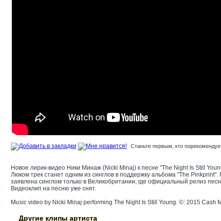
Станьте первым, кто порекомендует
Новое лирик-видео Ники Минаж (Nicki Minaj) к песне "The Night Is Still 
Люком трек станет одним из синглов в поддержку альбома "The Pinkprint". По
заявлена синглом только в Великобритании, где официальный релиз песни
Видеоклип на песню уже снят.
Music video by Nicki Minaj performing The Night Is Still Young. ©: 2015 Cash
Другие клипы артиста