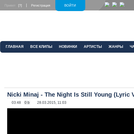
Привет
[?]
Регистрация
ВОЙТИ
ГЛАВНАЯ
ВСЕ КЛИПЫ
НОВИНКИ
АРТИСТЫ
ЖАНРЫ
Ч
Nicki Minaj
- The Night Is Still Young (Lyric 
03:48
0 b
28.03.2015, 11:03