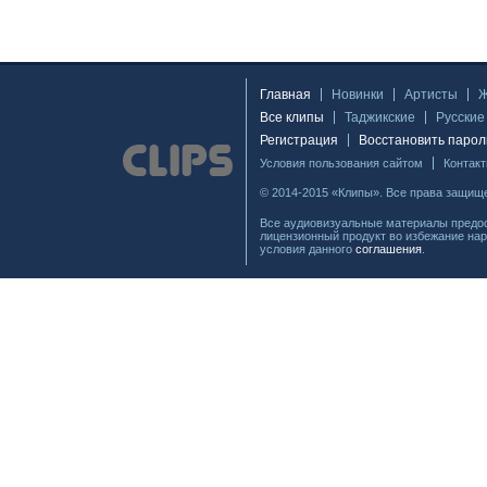
Главная
Новинки
Артисты
Все клипы
Таджикские
Русские
Регистрация
Восстановить парол
Условия пользования сайтом
Контак
© 2014-2015 «Клипы». Все права защищ
Все аудиовизуальные материалы предос
лицензионный продукт во избежание нар
условия данного
соглашения
.