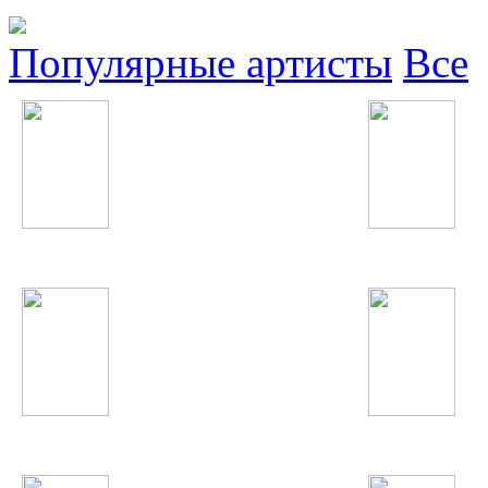
Популярные артисты
Все
Динама
Олим Вохидов
IOWA
Selena Gomez