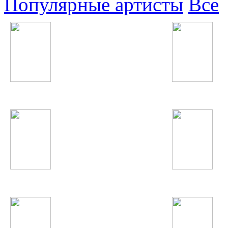
Популярные артисты
Все
Юлдуз Усманова
Бьянка
Пающие трусы
Валичон Азизов