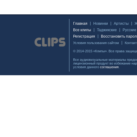
Главная
Новинки
Артисты
Все клипы
Таджикские
Русские
Регистрация
Восстановить парол
Условия пользования сайтом
Контак
© 2014-2015 «Клипы». Все права защищ
Все аудиовизуальные материалы предос
лицензионный продукт во избежание нар
условия данного
соглашения
.