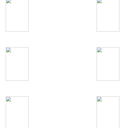
Tinashe
Нигина Амонкулов
Григорий Лепс
Винтаж