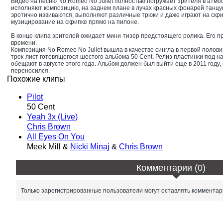
Видео на песню No Romeo No Juliet полностью погружает зрителя в атмо
исполняют композицию, на заднем плане в лучах красных фонарей танцу
эротично извиваются, выполняют различные трюки и даже играют на скр
музицирование на скрипке прямо на пилоне.
В конце клипа зрителей ожидает мини-тизер предстоящего ролика. Его п
времени.
Композиция No Romeo No Juliet вышла в качестве сингла в первой полови
трек-лист готовящегося шестого альбома 50 Cent. Релиз пластинки под наз
обещают в августе этого года. Альбом должен был выйти еще в 2011 году
переносился.
Похожие клипы
Pilot
50 Cent
Yeah 3x (Live)
Chris Brown
All Eyes On You
Meek Mill &
Nicki Minaj
&
Chris Brown
Комментарии (0)
Только зарегистрированные пользователи могут оставлять комментар