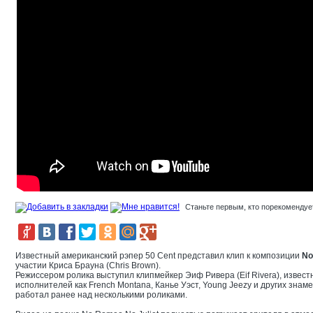
Станьте первым, кто порекомендует
Известный американский рэпер 50 Cent представил клип к композиции
No
участии Криса Брауна (Chris Brown).
Режиссером ролика выступил клипмейкер Эиф Ривера (Eif Rivera), извест
исполнителей как French Montana, Канье Уэст, Young Jeezy и других знам
работал ранее над несколькими роликами.