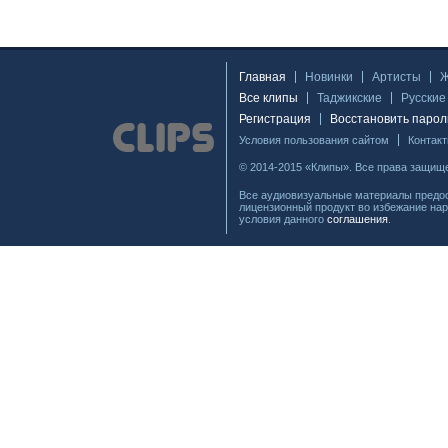
Главная
Новинки
Артисты
Все клипы
Таджикские
Русские
Регистрация
Восстановить парол
Условия пользования сайтом
Контак
© 2014-2015 «Клипы». Все права защищ
Все аудиовизуальные материалы предос
лицензионный продукт во избежание нар
условия данного
соглашения
.