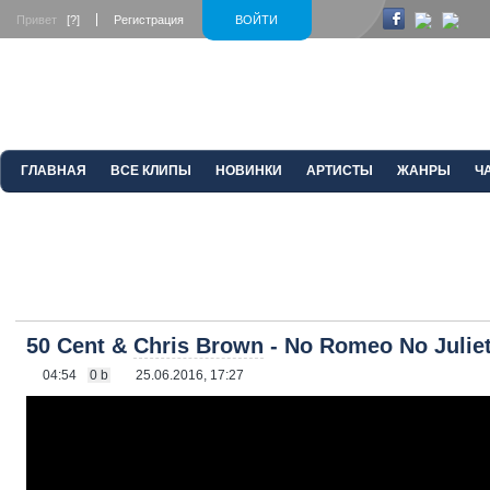
Привет
[?]
Регистрация
ВОЙТИ
ГЛАВНАЯ
ВСЕ КЛИПЫ
НОВИНКИ
АРТИСТЫ
ЖАНРЫ
Ч
50 Cent &
Chris Brown
- No Romeo No Julie
04:54
0 b
25.06.2016, 17:27